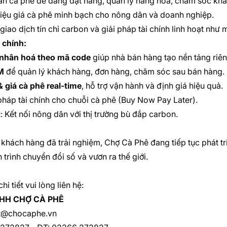
án cà phê dễ dàng đặt hàng, quản lý hàng hóa, chăm sóc kh
iệu giá cà phê minh bạch cho nông dân và doanh nghiệp.
giao dịch tín chỉ carbon và giải pháp tài chính linh hoạt như m
 chính:
nhân hoá theo mã code
giúp nhà bán hàng tạo nền tảng riêng
M
để quản lý khách hàng, đơn hàng, chăm sóc sau bán hàng.
& giá cà phê real-time
, hỗ trợ vận hành và định giá hiệu quả.
 pháp tài chính cho chuỗi cà phê (Buy Now Pay Later).
t
: Kết nối nông dân với thị trường bù đắp carbon.
 khách hàng đã trải nghiệm, Chợ Cà Phê đang tiếp tục phát 
trình chuyển đổi số và vươn ra thế giới.
hi tiết vui lòng liên hệ:
HH CHỢ CÀ PHÊ
ct@chocaphe.vn