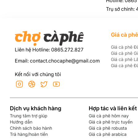
Hotline: 086
Trụ sở chính:
Giá cà phê
Giá cà phê Đ
Liên hệ Hotline: 0865.272.827
Giá cà phê Gi
Giá cà phê 
Email: contact.chocaphe@gmail.com
Giá cà phê 
Kết nối với chúng tôi
Instagram
Social
Twitter
YouTube
Dịch vụ khách hàng
Hợp tác và liên kết
Trung tâm trợ giúp
Giá cà phê hôm nay
Hướng dẫn
Giá cà phê trực tuyến
Chính sách bảo hành
Giá cà phê robusta
Trả hàng/hoàn tiền
Giá cà phê arabica