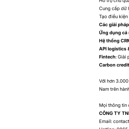
Hỗ trợ chủ qu
Cung cấp dữ l
Tạo điều kiện 
Các giải pháp
Ứng dụng cá 
Hệ thống CR
API logistics 
Fintech
: Giải
Carbon credi
Với hơn 3.000
Nam trên hành 
Mọi thông tin c
CÔNG TY TN
Email: conta