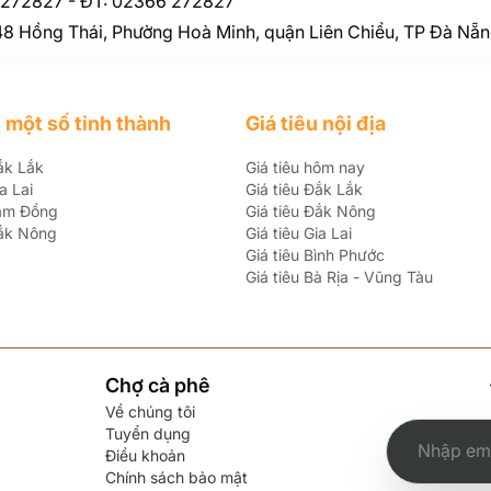
5 272827 - ĐT: 02366 272827
 48 Hồng Thái, Phường Hoà Minh, quận Liên Chiểu, TP Đà Nẵ
 một số tỉnh thành
Giá tiêu nội địa
ắk Lắk
Giá tiêu hôm nay
a Lai
Giá tiêu Đắk Lắk
Lâm Đồng
Giá tiêu Đắk Nông
Đắk Nông
Giá tiêu Gia Lai
Giá tiêu Bình Phước
Giá tiêu Bà Rịa - Vũng Tàu
Chợ cà phê
Về chúng tôi
Tuyển dụng
Điều khoản
Chính sách bảo mật