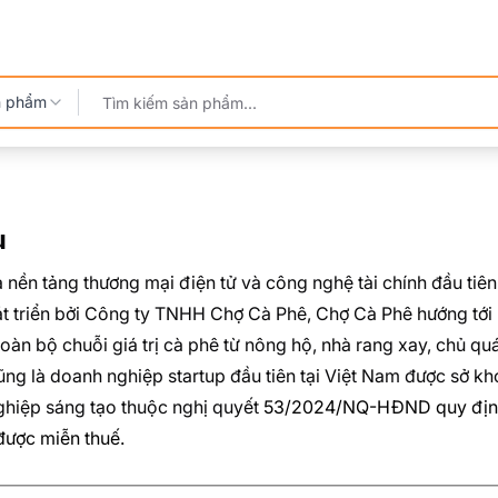
n phẩm
u
à nền tảng thương mại điện tử và công nghệ tài chính đầu ti
t triển bởi Công ty TNHH Chợ Cà Phê, Chợ Cà Phê hướng tới m
oàn bộ chuỗi giá trị cà phê từ nông hộ, nhà rang xay, chủ qu
ng là doanh nghiệp startup đầu tiên tại Việt Nam được sở 
ghiệp sáng tạo thuộc nghị quyết
53/2024/NQ-HĐND quy định c
được miễn thuế.